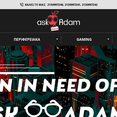
ΚΑΛΕΣΤΕ ΜΑΣ: 2130997240, 2130997241, 2130997242
ΠΕΡΙΦΕΡΕΙΑΚΑ
GAMING